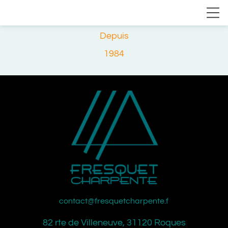
Depuis
1984
contact@fresquetcharpente.fr
82 rte de Villeneuve, 31120 Roques