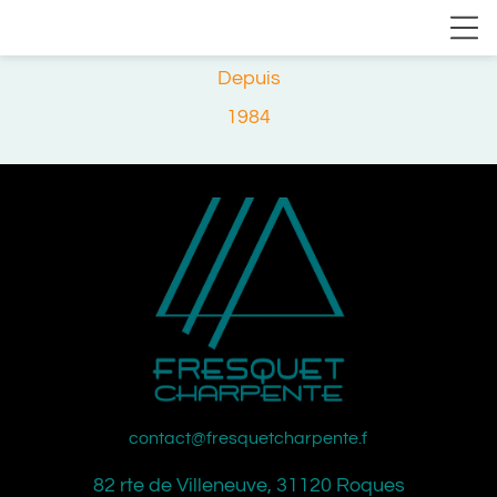
Depuis
1984
contact@fresquetcharpente.fr
82 rte de Villeneuve, 31120 Roques