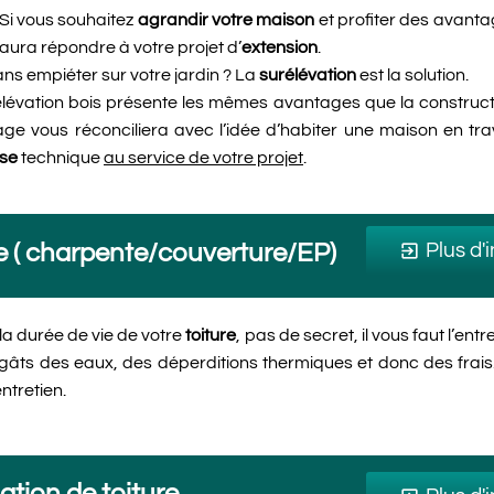
Si vous souhaitez
agrandir votre maison
et profiter des avanta
aura répondre à votre projet d’
extension
.
ns empiéter sur votre jardin ? La
surélévation
est la solution.
élévation bois présente les mêmes avantages que la construc
age vous réconciliera avec l’idée d’habiter une maison en tr
ise
technique
au service de votre projet
.
re ( charpente/couverture/EP)
Plus d'
exit_to_app
la durée de vie de votre
toiture
, pas de secret, il vous faut l’entr
égâts des eaux, des déperditions thermiques et donc des fr
ntretien.
ation de toiture