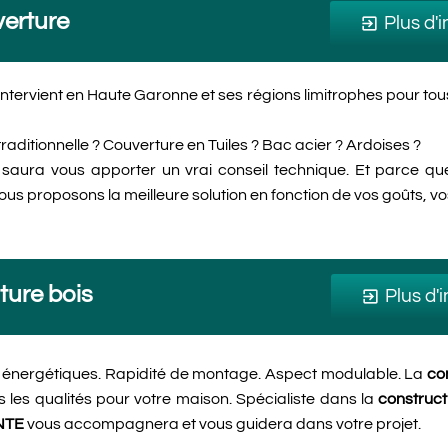
erture
Plus d'i
exit_to_app
vient en Haute Garonne et ses régions limitrophes pour tous
traditionnelle ? Couverture en Tuiles ? Bac acier ? Ardoises ?
ra vous apporter un vrai conseil technique. Et parce q
 vous proposons la meilleure solution en fonction de vos goûts, v
ture bois
Plus d'
exit_to_app
 énergétiques. Rapidité de montage. Aspect modulable. La
co
s les qualités pour votre maison. Spécialiste dans la
construc
NTE
vous accompagnera et vous guidera dans votre projet.