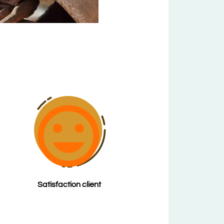
insert_emoticon
Satisfaction client