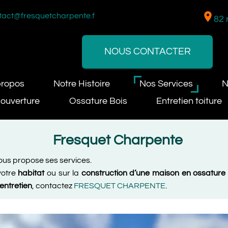
location_on
tact@fresquetcharpente.fr
82 
NOUS CONTACTER
propos
Notre Histoire
Nos Services
N
ouverture
Ossature Bois
Entretien toiture
Fresquet Charpente
 propose ses services.
votre
habitat
ou sur la
construction d’une maison en ossature 
entretien
, contactez
FRESQUET CHARPENTE
.