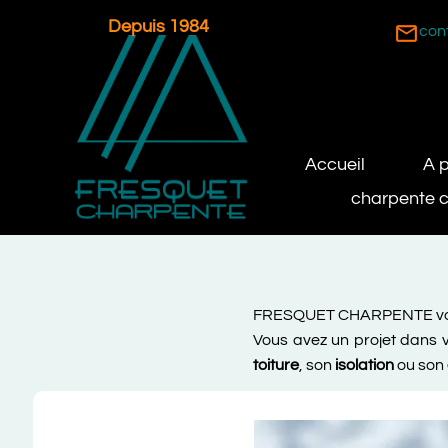
Depuis 1984
mail_outline
con
Accueil
A 
charpente c
FRESQUET CHARPENTE vous
Vous avez un projet dans 
toiture
, son
isolation
ou son