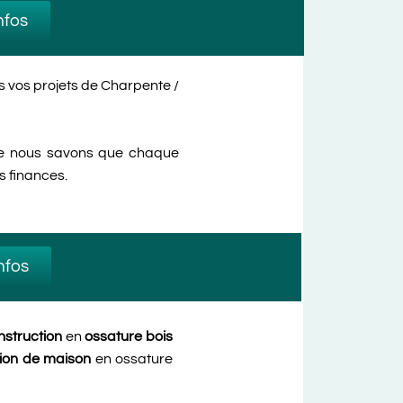
nfos
 vos projets de Charpente /
ue nous savons que chaque
os finances.
infos
nstruction
en
ossature bois
tion de maison
en ossature