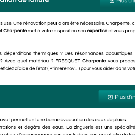
Plus d'
exit_to_app
e
s'use. Une rénovation peut alors être nécessaire. Charpente, c
et Charpente
met à votre disposition son
expertise
et vous pro
 déperditions thermiques ? Des résonnances acoustiques ?
ieur ? Avec quel matériau ? FRESQUET
Charpente
vous propose
néficiez d’aide de l’état ( Primerenov’…) pour vous aider dans vo
Plus d'i
exit_to_app
ravail permettant une bonne évacuation des eaux de pluies.
filtrations et dégâts des eaux. La zinguerie est une spécial
le choix d’accompagner nos clients dans son projet afin de les 