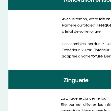
Avec le temps, votre
toitur
Partielle ou totale?
Fresqu
à létat de votre toiture.
Des combles perdus ? Des
ll’extérieur ? Par l’intér
adaptée à votre
toiture
. Bé
Zinguerie
La zinguerie concerne tout t
Elle permet d’éviter les in
couverture. Nous avons fait 