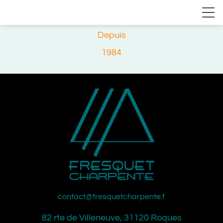
Depuis
1984
contact@fresquetcharpente.fr
82 rte de Villeneuve, 31120 Roques