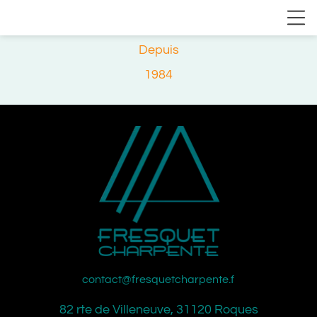
Depuis
1984
contact@fresquetcharpente.fr
82 rte de Villeneuve, 31120 Roques