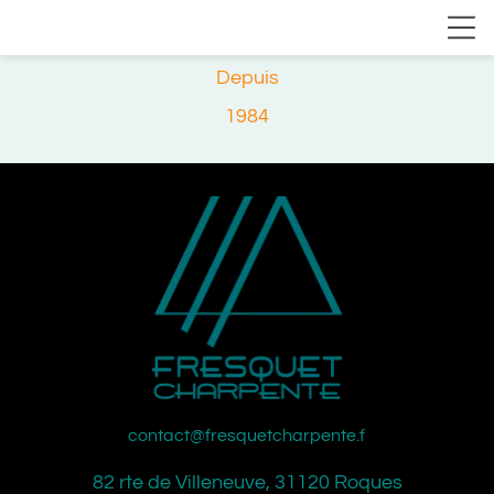
Depuis
1984
contact@fresquetcharpente.fr
82 rte de Villeneuve, 31120 Roques