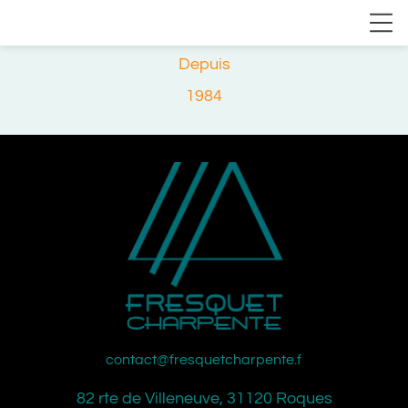
Depuis
1984
contact@fresquetcharpente.fr
82 rte de Villeneuve, 31120 Roques