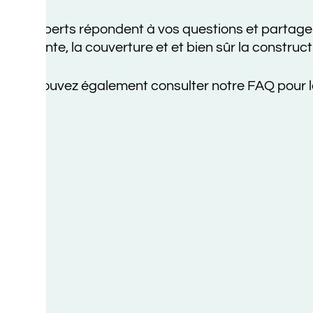
A
erts répondent à vos questions et partagent ici leu
te, la couverture et et bien sûr la construction ossa
uvez également consulter notre FAQ pour les quest