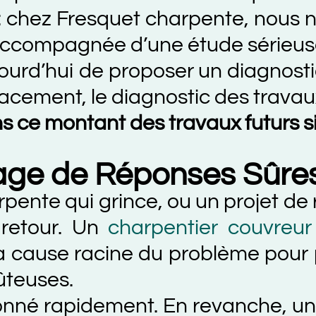
z Fresquet charpente, nous ne don
pagnée d’une étude sérieuse, et 
hui de proposer un diagnostic et u
, le diagnostic des travaux, les c
montant des travaux futurs si valid
 de Réponses Sûres
e qui grince, ou un projet de rénov
our. Un
charpentier couvreur com
cause racine du problème pour prop
es.
rapidement. En revanche, un diagn