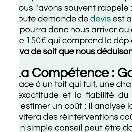
ous l’avons souvent rappelé : che
oute demande de
devis
est accom
l pourra donc nous arriver aujourd’
e 150€ qui comprend le déplacement
l va de soit que nous déduisons ce 
La Compétence : Gage
ace à un toit qui fuit, une charpent
'exactitude et la fiabilité du ret
'estimer un coût ; il analyse la 
vitera des réinterventions coûteus
n simple conseil peut être donné 