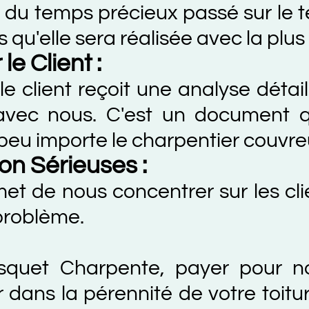
mps précieux passé sur le terrain
le sera réalisée avec la plus grand
ient :
nt reçoit une analyse détaillée et
c nous. C'est un document qui l
importe le charpentier couvreur re
érieuses :
e nous concentrer sur les client
lème.
 Charpente, payer pour notre d
ns la pérennité de votre toiture et 