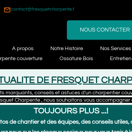
location_on
tact@fresquetcharpente.fr
82 
NOUS CONTACTER
propos
Notre Histoire
Nos Services
N
ouverture
Ossature Bois
Entretien toiture
LITE DE FRESQUET CHARPEN
ants, conseils et astuces d'un charpentier couvreur pr
harpente , nous souhaitons vous accompagner dans tous
TOUJOURS PLUS ...!
antier et des équipes, des conseils utiles, de l’hum