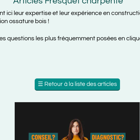
rticles Fresquet charpente
r expertise et leur expérience en construction :
tous
ture bois !
ions les plus fréquemment posées en cliquant ici
☰
Retour à la liste des articles