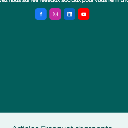
 sur les réseaux sociaux pour vous tenir à la page !



