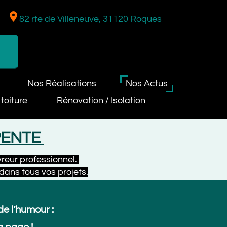
rte de Villeneuve, 31120 Roques
os Réalisations
Nos Actus
Rénovation / Isolation
TE
ofessionnel.
 vos projets.
our :