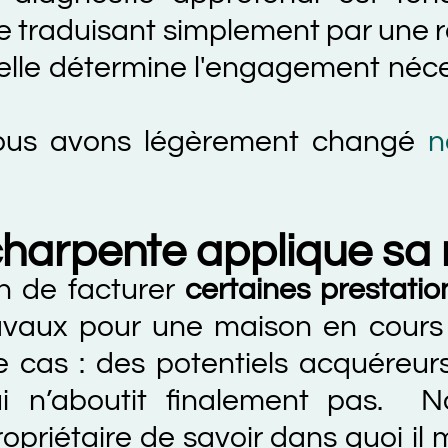
raduisant simplement par une rech
détermine l'engagement nécessaire 
 avons légèrement changé
notre
pente applique sa nouv
facturer
certaines prestations de
pour une maison en cours d’acq
 : des potentiels acquéreurs de
boutit finalement pas. Nous a
étaire de savoir dans quoi il met