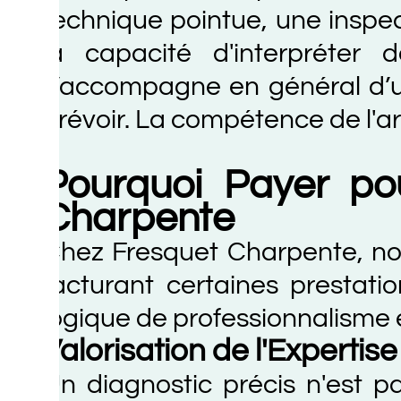
echnique pointue, une inspection 
a capacité d'interpréter des 
’accompagne en général d’un chi
révoir. La compétence de l'artisan e
Pourquoi Payer pour l
Charpente
hez Fresquet Charpente, nous avon
acturant certaines prestations 
ogique de professionnalisme et de
alorisation de l'Expertise et 
n diagnostic précis n'est pas un 