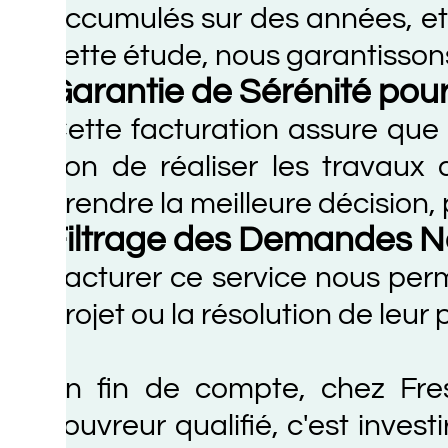
ccumulés sur des années, et du te
ette étude, nous garantissons qu'el
arantie de Sérénité pour le Cl
ette facturation assure que le clie
on de réaliser les travaux ave
rendre la meilleure décision, peu 
iltrage des Demandes Non S
acturer ce service nous permet d
rojet ou la résolution de leur prob
n fin de compte, chez Fresquet
ouvreur qualifié, c'est investir da