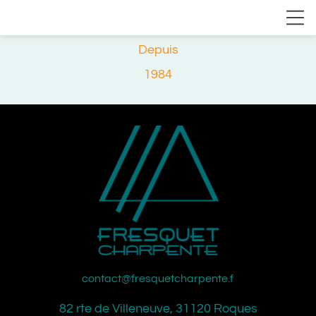
Depuis
1984
contact@fresquetcharpente.fr
82 rte de Villeneuve, 31120 Roques