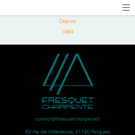
Depuis
1984
contact@fresquetcharpente.fr
82 rte de Villeneuve, 31120 Roques