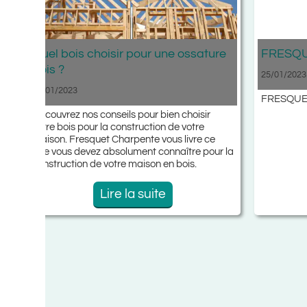
el bois choisir pour une ossature
FRESQUET CHA
is ?
25/01/2023
/01/2023
FRESQUET CHARP
couvrez nos conseils pour bien choisir
re bois pour la construction de votre
ison. Fresquet Charpente vous livre ce
e vous devez absolument connaître pour la
nstruction de votre maison en bois.
Lire la suite
Lire