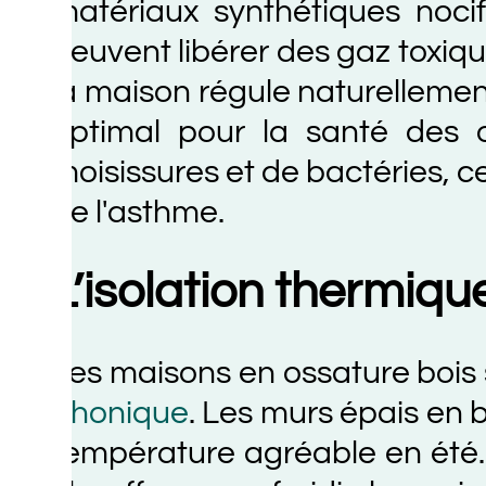
atériaux synthétiques nocifs tel
euvent libérer des gaz toxiques dans
a maison régule naturellement l'hu
ptimal pour la santé des occup
oisissures et de bactéries, ce qui
e l'asthme.
L’isolation thermique e
es maisons en ossature bois son
honique
. Les murs épais en bois 
empérature agréable en été. Cett