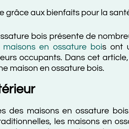
âce aux bienfaits pour la santé d'
ure bois présente de nombreux a
sons en ossature boi
s ont une 
 occupants. Dans cet article, nous
aison en ossature bois.
ieur
s maisons en ossature bois est 
onnelles, les maisons en ossatur