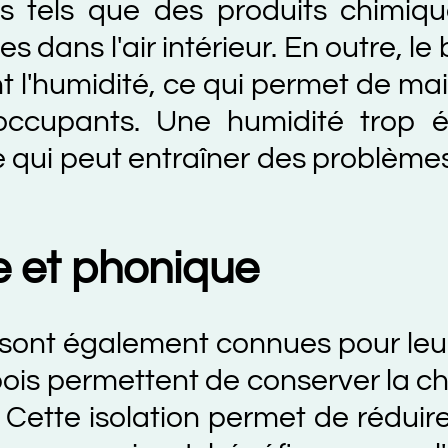
s que des produits chimiques, d
 l'air intérieur. En outre, le bois 
midité, ce qui permet de maintenir
ants. Une humidité trop élevée
 peut entraîner des problèmes de s
t phonique
t également connues pour leur
exc
permettent de conserver la chaleur
e isolation permet de réduire la