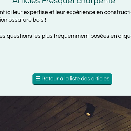
rticles Fresquet charpente
r expertise et leur expérience en construction :
tous
ture bois !
ions les plus fréquemment posées en cliquant ici
☰
Retour à la liste des articles