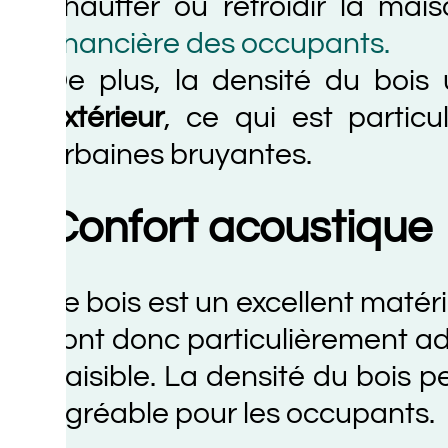
hauffer ou refroidir la maison,
inancière des occupants.
e plus, la densité du bois util
xtérieur
, ce qui est particuliè
rbaines bruyantes.
Confort acoustique
e bois est un excellent matériau po
ont donc particulièrement adapt
aisible. La densité du bois perme
gréable pour les occupants.