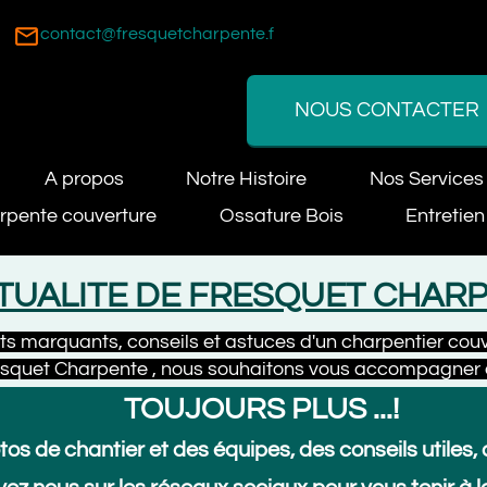
location_on
tact@fresquetcharpente.fr
82 
NOUS CONTACTER
propos
Notre Histoire
Nos Services
N
ouverture
Ossature Bois
Entretien toiture
LITE DE FRESQUET CHARPEN
ants, conseils et astuces d'un charpentier couvreur pr
harpente , nous souhaitons vous accompagner dans tous
TOUJOURS PLUS ...!
antier et des équipes, des conseils utiles, de l’hum