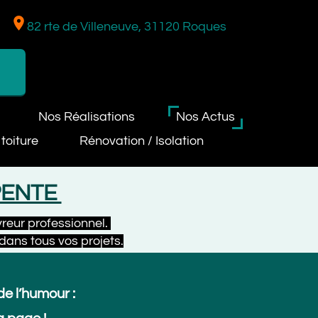
rte de Villeneuve, 31120 Roques
os Réalisations
Nos Actus
Rénovation / Isolation
TE
ofessionnel.
 vos projets.
our :