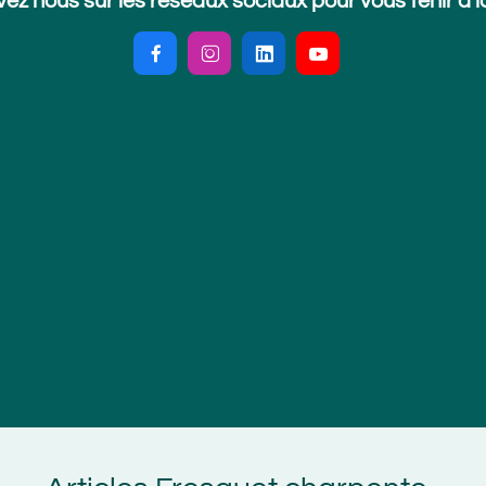
 sur les réseaux sociaux pour vous tenir à la page !



