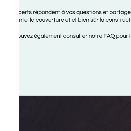
A
erts répondent à vos questions et partagent ici leu
te, la couverture et et bien sûr la construction ossa
uvez également consulter notre FAQ pour les quest